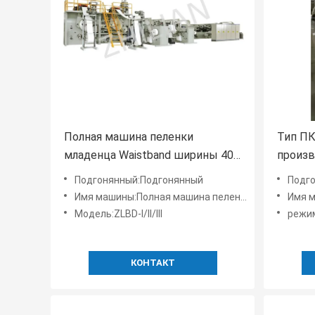
Полная машина пеленки
Тип ПК
младенца Waistband ширины 400
произв
ПК /min
до 650
Подгонянный:Подгонянный
Подг
Имя машины:Полная машина пеленки младенца Waistband ширины
Имя ма
Модель:ZLBD-I/II/III
режим:
КОНТАКТ