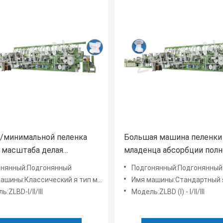
/минимальной пеленка
Большая машина пеленки
 масштаба делая
младенца абсорбции полн
й меня тип
автоматическая
онянный:Подгонянный
Подгонянный:Подгонянный
:Классический я тип машина ZLBD-III пеленки младенца
Имя машины:Стандартный я тип пеленка MachineZLBD-II/Z
:ZLBD-I/II/III
Модель:ZLBD (I) - I/II/III