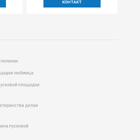
КОНТАКТ
 пеленки
ощадки любимца
пусковой площадки
атеринства делая
ина пусковой