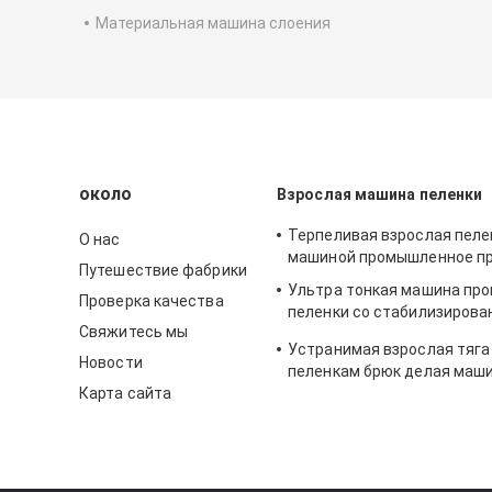
Материальная машина слоения
около
Взрослая машина пеленки
Терпеливая взрослая пеле
О нас
машиной промышленное п
Путешествие фабрики
Ультра тонкая машина пр
Проверка качества
пеленки со стабилизирова
Свяжитесь мы
скоростью
Устранимая взрослая тяга
Новости
пеленкам брюк делая маши
Карта сайта
автоматический