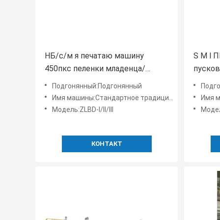
НБ/с/м я печатаю машину
S M l 
450пкс пеленки младенца/
пусков
минуту
младен
Подгонянный:Подгонянный
Подг
Имя машины:Стандартное традиционное я тип машина пеленки младенца
Имя маши
Модель:ZLBD-I/II/III
Модель
КОНТАКТ