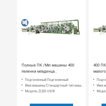
Полные ПК /Min машины 400
400 ПК
пеленки младенца
малого
сервопривода до 600 ПК /Min
машино
Подгонянный:Подгонянный
Подг
Имя машины:Стандартный тип машина ZLBD-III пеленки младенца
Имя машины
Модель:ZLBD-I/II/III
Модель