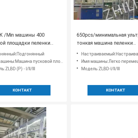
ПК /Min машины 400
650pcs/минимальная ульт
ой площадки пеленки
тонкая машина пеленки
ца XL до 600 ПК /Min
младенца привели цифро
онянный:Подгонянный
Настраиваемый:Настраив
дисплей
ны:Машина пусковой площадки пеленки младенца
Имя машины:Легко перемещаемая сверхтонкая машина для де
:ZLBD (P) - I/II/III
Модель:ZLBD-I/II/III
КОНТАКТ
КОНТАКТ