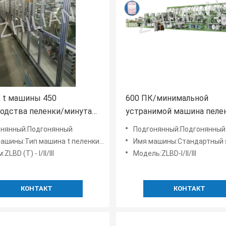
 t машины 450
600 ПК/минимальной
одства пеленки/минута
устранимой машина пеле
 ПК/минута
младенца я тип
онянный:Подгонянный
Подгонянный:Подгонянный
шины:Тип машина t пеленки младенца
Имя машины:Стандартный я тип машина ZL-BD пе
ZLBD (T) - I/II/III
Модель:ZLBD-I/II/III
КОНТАКТ
КОНТАКТ