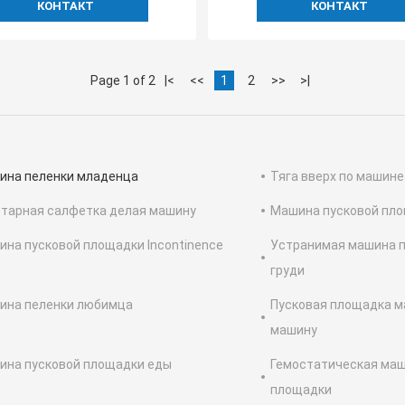
КОНТАКТ
КОНТАКТ
Page 1 of 2
|<
<<
1
2
>>
>|
ина пеленки младенца
Тяга вверх по машине
тарная салфетка делая машину
Машина пусковой пл
на пусковой площадки Incontinence
Устранимая машина 
груди
ина пеленки любимца
Пусковая площадка м
машину
ина пусковой площадки еды
Гемостатическая маш
площадки