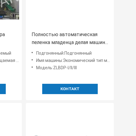
ра
Полностью автоматическая
пеленка младенца делая машину
вой
экономический
аемый
Подгонянный:Подгонянный
тских подгузников
Имя машины:Экономический тип машина пусковой площадки пеленки младенца
Модель:ZLBDP-I/II/III
КОНТАКТ