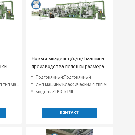
Новый младенец/s/m/l машина
нки
производства пеленки размера
я тип
Подгонянный:Подгонянный
ленки младенца
Имя машины:Классический я тип машина пеленки младенца
модель:ZLBD-I/II/III
КОНТАКТ