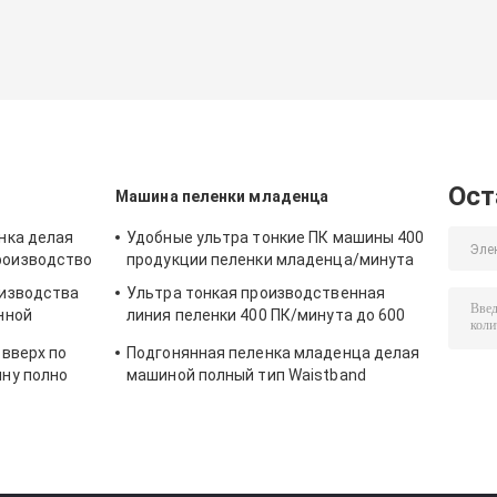
Ост
Машина пеленки младенца
нка делая
Удобные ультра тонкие ПК машины 400
роизводство
продукции пеленки младенца/минута
оизводства
Ультра тонкая производственная
нной
линия пеленки 400 ПК/минута до 600
ПК/минута
 вверх по
Подгонянная пеленка младенца делая
ну полно
машиной полный тип Waistband
ширины