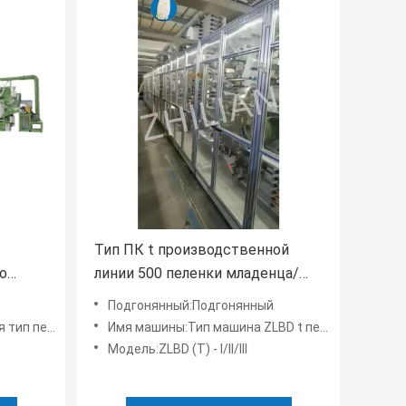
Тип ПК t производственной
о
линии 500 пеленки младенца/
минута
Подгонянный:Подгонянный
LBD-III младенца
Имя машины:Тип машина ZLBD t пеленки младенца
Модель:ZLBD (T) - I/II/III