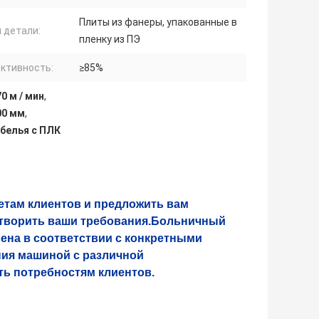
Плиты из фанеры, упакованные в
 детали:
пленку из ПЭ
ктивность:
≥85%
0 м / мин
,
00 мм
,
белья с ПЛК
етам клиентов и предложить вам
етворить ваши требования.Больничный
ена в соответствии с конкретными
ния машиной с различной
ь потребностям клиентов.