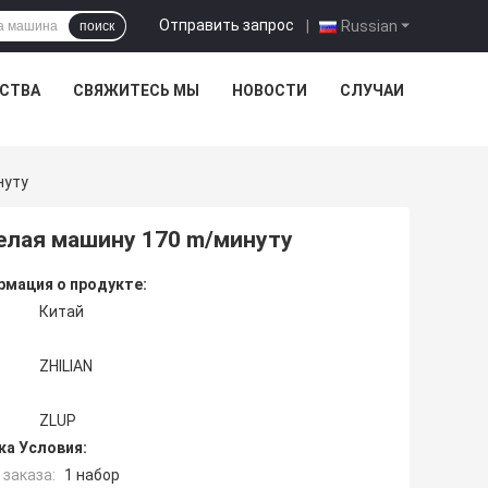
Отправить запрос
|
Russian
поиск
ЕСТВА
СВЯЖИТЕСЬ МЫ
НОВОСТИ
СЛУЧАИ
нуту
лая машину 170 m/минуту
мация о продукте:
Китай
ZHILIAN
ZLUP
ка Условия:
заказа:
1 набор