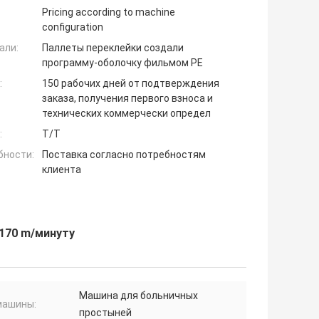
Pricing according to machine
configuration
али:
Паллеты переклейки создали
программу-оболочку фильмом PE
:
150 рабочих дней от подтверждения
заказа, получения первого взноса и
технических коммерчески определ
:
Т/Т
бности:
Поставка согласно потребностям
клиента
170 m/минуту
Машина для больничных
машины:
простыней