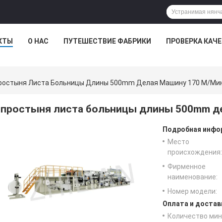
КТЫ
О НАС
ПУТЕШЕСТВИЕ ФАБРИКИ
ПРОВЕРКА КАЧ
ростыня Листа Больницы Длины 500mm Делая Машину 170 M/ми
простыня листа больницы длины 500mm де
Подробная инфор
Место
происхождения:
Фирменное
наименование:
Номер модели:
Оплата и достав
Количество мин 