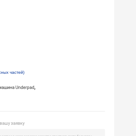
сных частей)
,
машина Underpad
вашу заявку