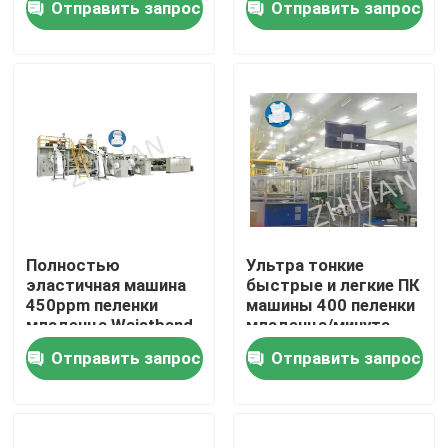
Отправить запрос
Отправить запрос
Путешествие фабрики
Проверка качества
Свяжитесь мы
Новости
Полностью
Ультра тонкие
эластичная машина
быстрые и легкие ПК
450ppm пеленки
машины 400 пеленки
Случаи
младенца Waistband
младенца/минута
к 600ppm
Отправить запрос
Отправить запрос
Взрослая машина пеленки
Машина пеленки младенца