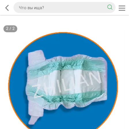
2
/
2