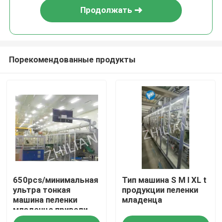
Продолжать
Порекомендованные продукты
Дом
650pcs/минимальная
Тип машина S M l XL t
Продукты
ультра тонкая
продукции пеленки
машина пеленки
младенца
младенца привели
О нас
цифровой дисплей