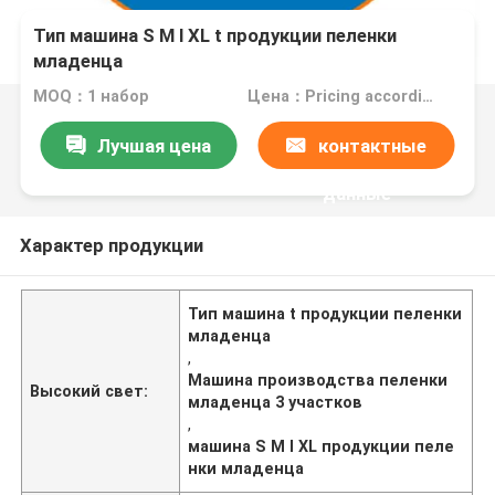
Тип машина S M l XL t продукции пеленки
младенца
MOQ：1 набор
Цена：Pricing according to machine configuration
Лучшая цена
контактные
данные
Характер продукции
Тип машина t продукции пеленки
младенца
,
Машина производства пеленки
Высокий свет:
младенца 3 участков
,
машина S M l XL продукции пеле
нки младенца