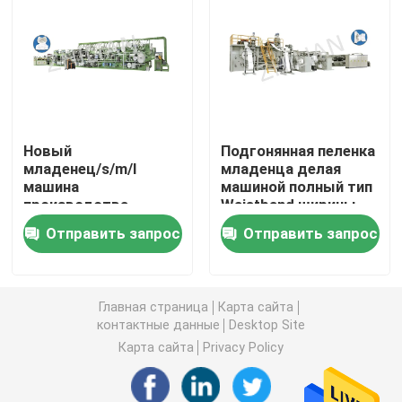
Тяга вверх по машине пеленки
Машина Underpad
Новый
Подгонянная пеленка
санитарная салфетка делая машину
младенец/s/m/l
младенца делая
машина
машиной полный тип
производства
Waistband ширины
Машина пусковой площадки любимца
пеленки размера я
Отправить запрос
Отправить запрос
тип
Машина брюк Incontinence
Главная страница
Карта сайта
контактные данные
Desktop Site
Машина пусковой площадки Incontinence
Карта сайта
Privacy Policy
Устранимая машина пусковой площадки груди