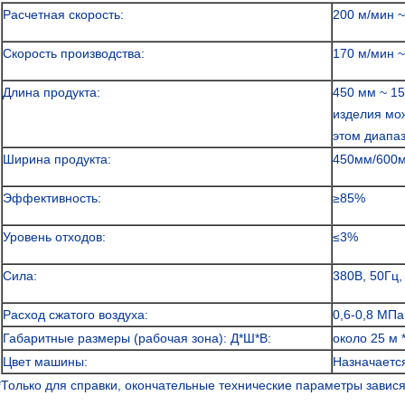
Расчетная скорость:
200 м/мин ~
Скорость производства:
170 м/мин ~
Длина продукта:
450 мм ~ 1
изделия мож
этом диапа
Ширина продукта:
450мм/600
Эффективность:
≥85%
Уровень отходов:
≤3%
Сила:
380В, 50Гц,
Расход сжатого воздуха:
0,6-0,8 МПа
Габаритные размеры (рабочая зона): Д*Ш*В:
около 25 м *
Цвет машины:
Назначаетс
*Только для справки, окончательные технические параметры завис