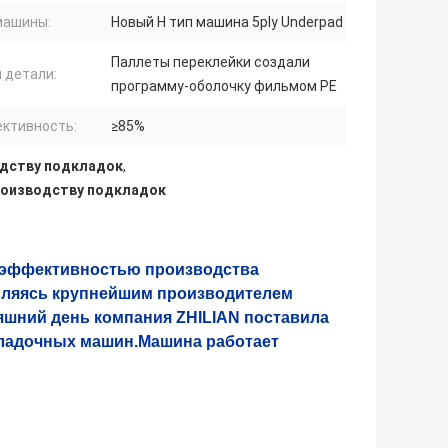
машины:
Новый Н тип машина 5ply Underpad
Паллеты переклейки создали
 детали:
программу-оболочку фильмом PE
ктивность:
≥85%
одству подкладок
,
роизводству подкладок
 эффективностью производства
вляясь крупнейшим производителем
яшний день компания ZHILIAN поставила
кладочных машин.Машина работает