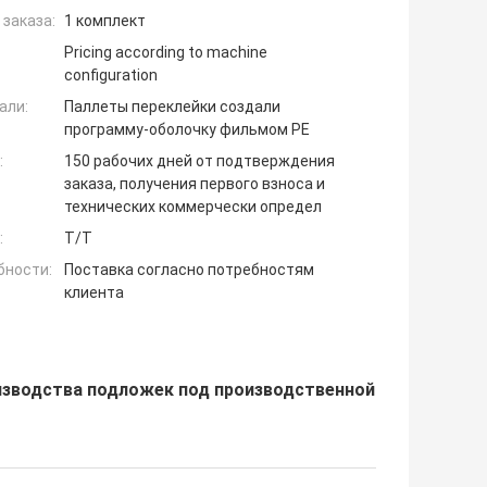
заказа:
1 комплект
Pricing according to machine
configuration
али:
Паллеты переклейки создали
программу-оболочку фильмом PE
:
150 рабочих дней от подтверждения
заказа, получения первого взноса и
технических коммерчески определ
:
T/T
бности:
Поставка согласно потребностям
клиента
изводства подложек под производственной